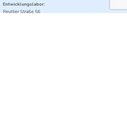
Entwicklungslabor:
Reuttier Straße 56
D – 89231 Neu-Ulm
Kontakt
Links
Home
Über uns
Kontakt
Datenschutzerklärung
Impressum
AGB