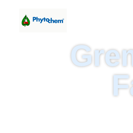
Grem
F