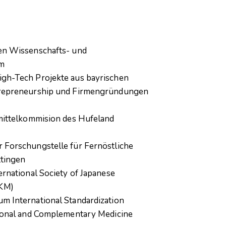
en Wissenschafts- und
um
gh-Tech Projekte aus bayrischen
trepreneurship und Firmengründungen
imittelkommision des Hufeland
 Forschungstelle für Fernöstliche
ttingen
ernational Society of Japanese
KM)
m International Standardization
tional and Complementary Medicine