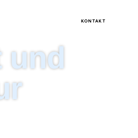
KONTAKT
t und
ur