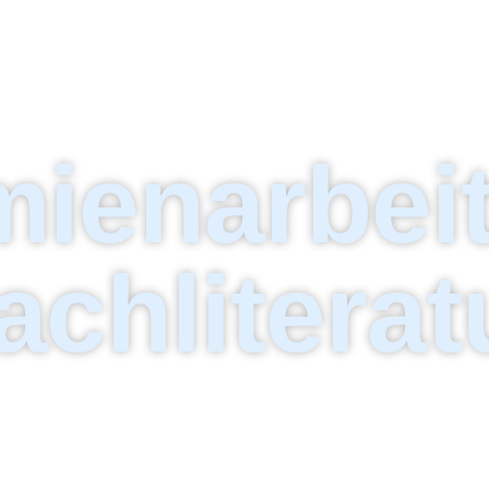
ienarbei
achliterat